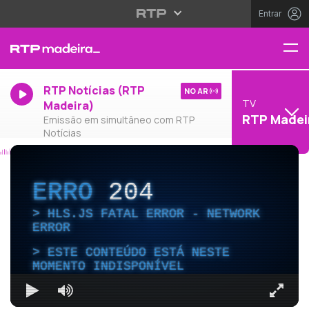
Entrar
RTP Notícias (RTP
NO AR
TV
Madeira)
RTP Madei
Emissão em simultâneo com RTP
Notícias
ERRO
204
HLS.JS FATAL ERROR - NETWORK
ERROR
ESTE CONTEÚDO ESTÁ NESTE
MOMENTO INDISPONÍVEL