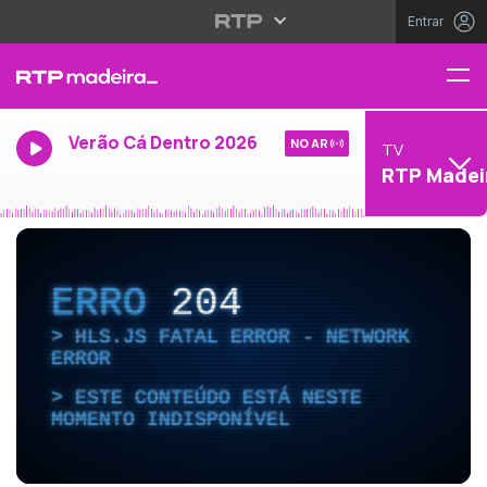
Entrar
Verão Cá Dentro 2026
NO AR
TV
RTP Madei
ERRO
204
HLS.JS FATAL ERROR - NETWORK
ERROR
ESTE CONTEÚDO ESTÁ NESTE
MOMENTO INDISPONÍVEL