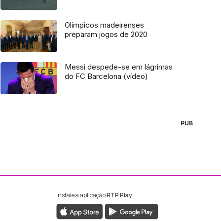
Olímpicos madeirenses
preparam jogos de 2020
Messi despede-se em lágrimas
do FC Barcelona (vídeo)
PUB
Instale a aplicação
RTP Play
ebook da RTP Madeira
nstagram da RTP Madeira