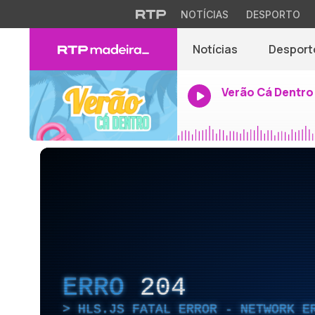
NOTÍCIAS
DESPORTO
Notícias
Desport
Verão Cá Dentro
ERRO
204
HLS.JS FATAL ERROR - NETWORK E