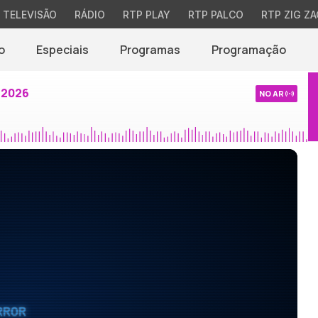
TELEVISÃO
RÁDIO
RTP PLAY
RTP PALCO
RTP ZIG ZA
o
Especiais
Programas
Programação
 2026
NO AR
RROR