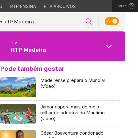
G
RTP ENSINA
RTP ARQUIVOS
Entrar
+ RTP Madeira
TV
RTP Madeira
Pode também gostar
Madeirense prepara o Mundial
(vídeo)
Jamor espera mais de meio
milhar de adeptos do Marítimo
(vídeo)
César Boaventura condenado