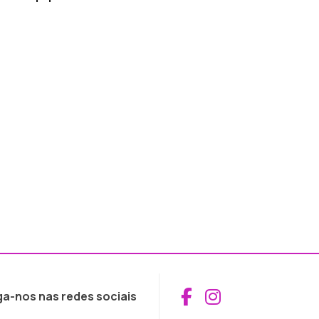
Aceder ao Fac
Aceder ao I
ga-nos nas redes sociais