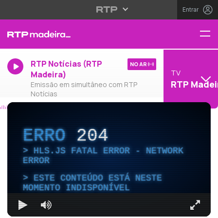
Entrar
RTP Notícias (RTP
NO AR
TV
Madeira)
RTP Madei
Emissão em simultâneo com RTP
Notícias
ERRO
204
HLS.JS FATAL ERROR - NETWORK
ERROR
ESTE CONTEÚDO ESTÁ NESTE
MOMENTO INDISPONÍVEL