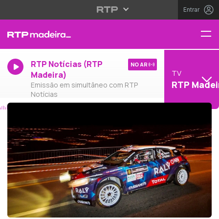
Entrar
RTP Notícias (RTP
NO AR
TV
Madeira)
RTP Madei
Emissão em simultâneo com RTP
Notícias