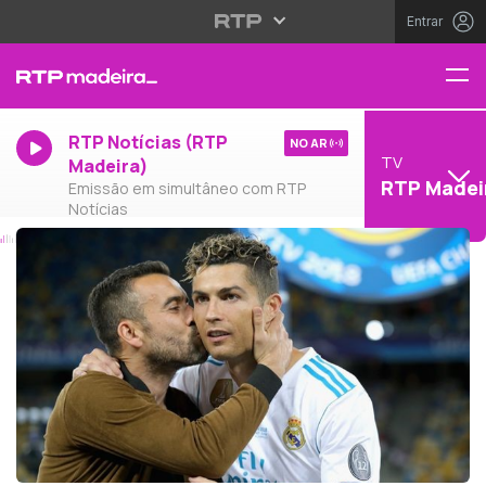
Entrar
RTP Notícias (RTP
NO AR
TV
Madeira)
RTP Madei
Emissão em simultâneo com RTP
Notícias