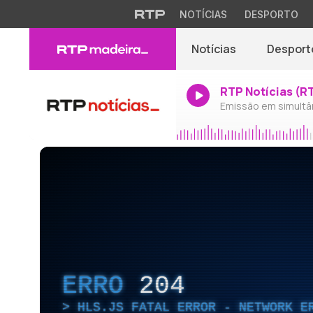
NOTÍCIAS
DESPORTO
Notícias
Desport
RTP Notícias (R
Emissão em simultâ
ERRO
204
HLS.JS FATAL ERROR - NETWORK E