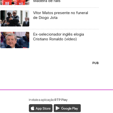
Madeira de ralis
Vítor Matos presente no funeral
de Diogo Jota
Ex-selecionador inglês elogia
Cristiano Ronaldo (vídeo)
PUB
Instale a aplicação
RTP Play
ebook da RTP Madeira
nstagram da RTP Madeira