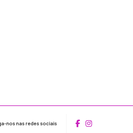
Aceder ao Fac
Aceder ao I
ga-nos nas redes sociais