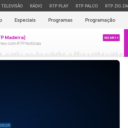
TELEVISÃO
RÁDIO
RTP PLAY
RTP PALCO
RTP ZIG ZA
o
Especiais
Programas
Programação
TP Madeira)
NO AR
neo com RTP Notícias
RROR