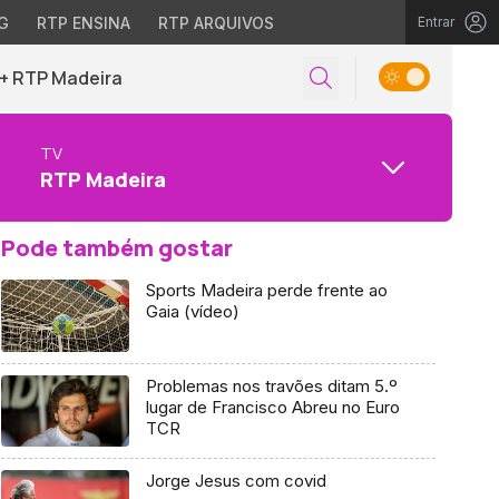
G
RTP ENSINA
RTP ARQUIVOS
Entrar
+ RTP Madeira
TV
RTP Madeira
Pode também gostar
Sports Madeira perde frente ao
Gaia (vídeo)
Problemas nos travões ditam 5.º
lugar de Francisco Abreu no Euro
TCR
Jorge Jesus com covid