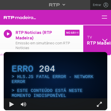
Entrar
RTP Notícias (RTP
NO AR
TV
Madeira)
RTP Madei
Emissão em simultâneo com RTP
Notícias
ERRO
204
HLS.JS FATAL ERROR - NETWORK
ERROR
ESTE CONTEÚDO ESTÁ NESTE
MOMENTO INDISPONÍVEL