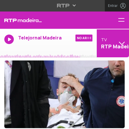
Entrar
Telejornal Madeira
NO AR
TV
RTP Madei