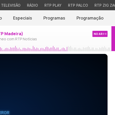
TELEVISÃO
RÁDIO
RTP PLAY
RTP PALCO
RTP ZIG ZA
o
Especiais
Programas
Programação
TP Madeira)
NO AR
neo com RTP Notícias
RROR