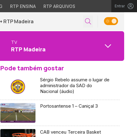
G
RTP ENSINA
RTP ARQUIVOS
Entrar
+ RTP Madeira
TV
RTP Madeira
Pode também gostar
Sérgio Rebelo assume o lugar de
administrador da SAD do
Nacional (áudio)
Portosantense 1 – Caniçal 3
CAB venceu Terceira Basket