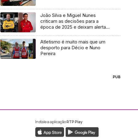
João Silva e Miguel Nunes
criticam as decisões para a
época de 2025 e deixam alertas
(vídeo)
Atletismo é muito mais que um
desporto para Décio e Nuno
Pereira
PUB
Instale a aplicação
RTP Play
ebook da RTP Madeira
nstagram da RTP Madeira