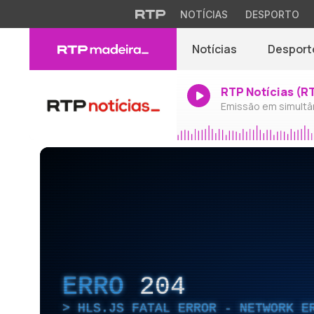
NOTÍCIAS
DESPORTO
Notícias
Desport
RTP Notícias (R
Emissão em simultâ
ERRO
204
HLS.JS FATAL ERROR - NETWORK E