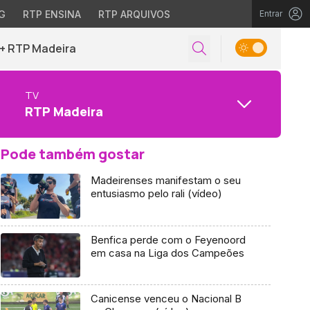
G
RTP ENSINA
RTP ARQUIVOS
Entrar
+ RTP Madeira
TV
RTP Madeira
Pode também gostar
Madeirenses manifestam o seu
entusiasmo pelo rali (vídeo)
Benfica perde com o Feyenoord
em casa na Liga dos Campeões
Canicense venceu o Nacional B