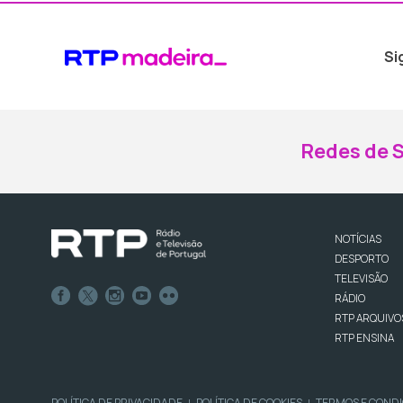
Si
Redes de S
NOTÍCIAS
DESPORTO
TELEVISÃO
RÁDIO
RTP ARQUIVO
RTP ENSINA
POLÍTICA DE PRIVACIDADE
POLÍTICA DE COOKIES
TERMOS E COND
|
|