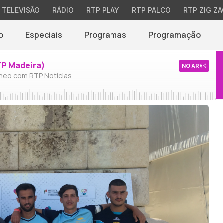
TELEVISÃO
RÁDIO
RTP PLAY
RTP PALCO
RTP ZIG ZA
o
Especiais
Programas
Programação
TP Madeira)
NO AR
neo com RTP Notícias