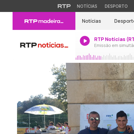
NOTÍCIAS
DESPORTO
Notícias
Desport
RTP Notícias (R
Emissão em simultâ