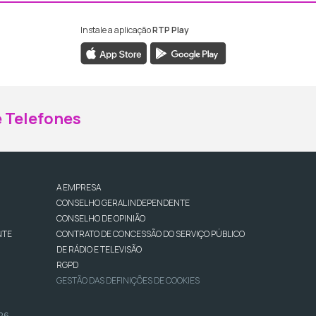
Instale a aplicação
RTP Play
ebook da RTP Madeira
nstagram da RTP Madeira
 Telefones
A EMPRESA
CONSELHO GERAL INDEPENDENTE
CONSELHO DE OPINIÃO
NTE
CONTRATO DE CONCESSÃO DO SERVIÇO PÚBLICO
DE RÁDIO E TELEVISÃO
RGPD
GESTÃO DAS DEFINIÇÕES DE COOKIES
026