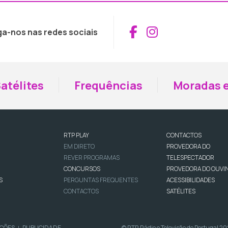
Aceder ao Fac
Aceder ao I
ga-nos nas redes sociais
atélites
Frequências
Moradas e
RTP PLAY
CONTACTOS
EM DIRETO
PROVEDORA DO
REVER PROGRAMAS
TELESPECTADOR
CONCURSOS
PROVEDORA DO OUVI
S
PERGUNTAS FREQUENTES
ACESSIBILIDADES
CONTACTOS
SATÉLITES
IÇÕES
PUBLICIDADE
© RTP, Rádio e Televisão de Portugal 2
|