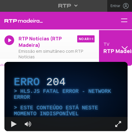
Entrar
RTP Notícias (RTP
NO AR
TV
Madeira)
RTP Madei
Emissão em simultâneo com RTP
Notícias
ERRO
204
HLS.JS FATAL ERROR - NETWORK
ERROR
ESTE CONTEÚDO ESTÁ NESTE
MOMENTO INDISPONÍVEL