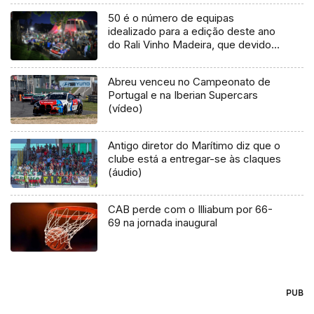
50 é o número de equipas
idealizado para a edição deste ano
do Rali Vinho Madeira, que devido
ao corte nos apoios não terá
margem de manobra para atrair
Abreu venceu no Campeonato de
equipas estrangeiras
Portugal e na Iberian Supercars
(vídeo)
Antigo diretor do Marítimo diz que o
clube está a entregar-se às claques
(áudio)
CAB perde com o Illiabum por 66-
69 na jornada inaugural
PUB