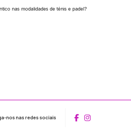
tico nas modalidades de ténis e padel?
Aceder ao Fac
Aceder ao I
ga-nos nas redes sociais