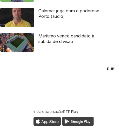
Galomar joga com o poderoso
Porto (áudio)
Marítimo vence candidato à
subida de divisão
PUB
Instale a aplicação
RTP Play
ebook da RTP Madeira
nstagram da RTP Madeira