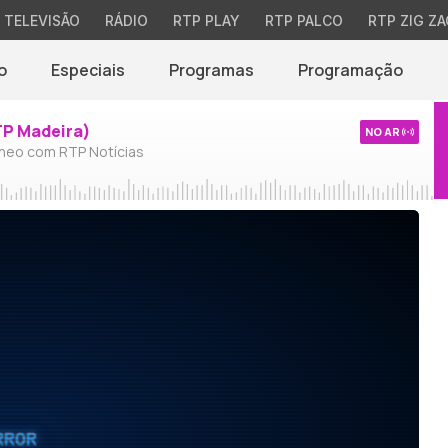
TELEVISÃO
RÁDIO
RTP PLAY
RTP PALCO
RTP ZIG ZA
o
Especiais
Programas
Programação
TP Madeira)
NO AR
neo com RTP Notícias
RROR