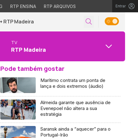
G
RTP ENSINA
RTP ARQUIVOS
Entrar
+ RTP Madeira
TV
RTP Madeira
Pode também gostar
Marítimo contrata um ponta de
lança e dois extremos (áudio)
Almeida garante que ausência de
Evenepoel não altera a sua
estratégia
Saransk ainda a “aquecer” para o
Portugal-Irão