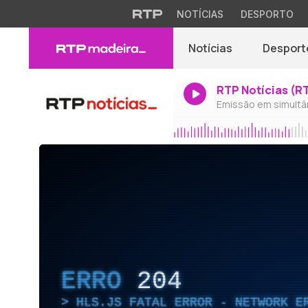
NOTÍCIAS
DESPORTO
Notícias
Desport
RTP Notícias (R
Emissão em simultâ
ERRO
204
HLS.JS FATAL ERROR - NETWORK E