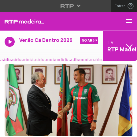
Entrar
Verão Cá Dentro 2026
NO AR
TV
RTP Madei