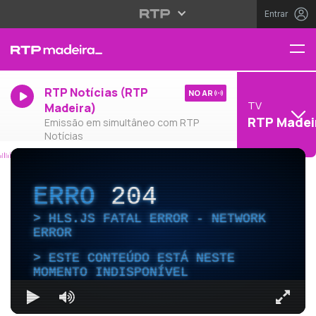
Entrar
RTP Notícias (RTP
NO AR
TV
Madeira)
RTP Madei
Emissão em simultâneo com RTP
Notícias
ERRO
204
HLS.JS FATAL ERROR - NETWORK
ERROR
ESTE CONTEÚDO ESTÁ NESTE
MOMENTO INDISPONÍVEL