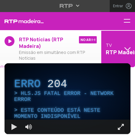
Entrar
RTP Notícias (RTP
NO AR
TV
Madeira)
RTP Madei
Emissão em simultâneo com RTP
Notícias
ERRO
204
HLS.JS FATAL ERROR - NETWORK
ERROR
ESTE CONTEÚDO ESTÁ NESTE
MOMENTO INDISPONÍVEL