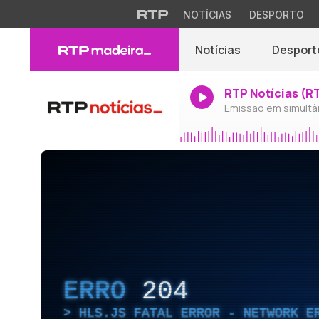
NOTÍCIAS
DESPORTO
Notícias
Desport
RTP Notícias (R
Emissão em simultâ
ERRO
204
HLS.JS FATAL ERROR - NETWORK E