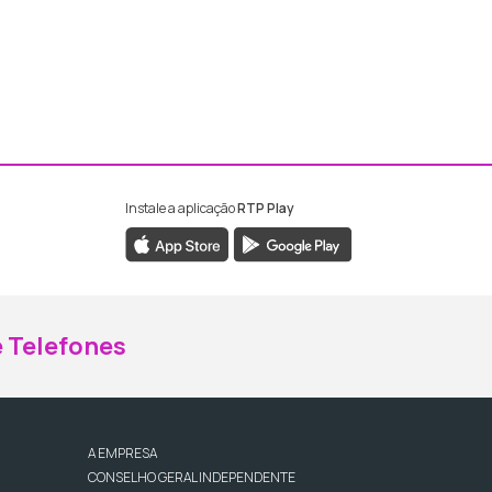
Instale a aplicação
RTP Play
ebook da RTP Madeira
nstagram da RTP Madeira
 Telefones
A EMPRESA
CONSELHO GERAL INDEPENDENTE