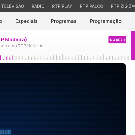
TELEVISÃO
RÁDIO
RTP PLAY
RTP PALCO
RTP ZIG ZA
o
Especiais
Programas
Programação
TP Madeira)
NO AR
neo com RTP Notícias
RROR