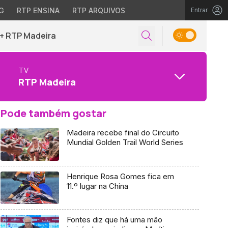
G
RTP ENSINA
RTP ARQUIVOS
Entrar
+ RTP Madeira
TV
RTP Madeira
Pode também gostar
Madeira recebe final do Circuito
Mundial Golden Trail World Series
Henrique Rosa Gomes fica em
11.º lugar na China
Fontes diz que há uma mão