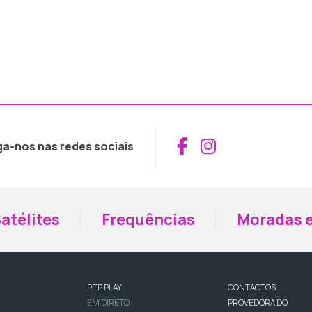
Aceder ao Fac
Aceder ao I
ga-nos nas redes sociais
atélites
Frequências
Moradas e
RTP PLAY
CONTACTOS
EM DIRETO
PROVEDORA DO