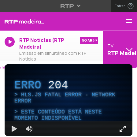
Entrar
RTP Notícias (RTP
NO AR
TV
Madeira)
RTP Madei
Emissão em simultâneo com RTP
Notícias
ERRO
204
HLS.JS FATAL ERROR - NETWORK
ERROR
ESTE CONTEÚDO ESTÁ NESTE
MOMENTO INDISPONÍVEL