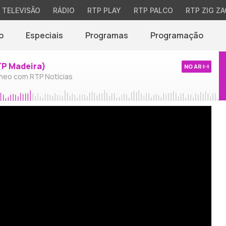
TELEVISÃO
RÁDIO
RTP PLAY
RTP PALCO
RTP ZIG ZA
o
Especiais
Programas
Programação
TP Madeira)
NO AR
neo com RTP Notícias