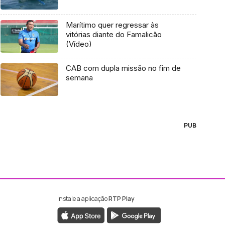
Marítimo quer regressar às
vitórias diante do Famalicão
(Vídeo)
CAB com dupla missão no fim de
semana
PUB
Instale a aplicação
RTP Play
ebook da RTP Madeira
nstagram da RTP Madeira