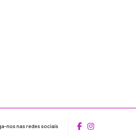
Aceder ao Fac
Aceder ao I
ga-nos nas redes sociais