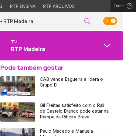
G
RTP ENSINA
RTP ARQUIVOS
Entrar
+ RTP Madeira
TV
RTP Madeira
Pode também gostar
CAB vence Esgueira e lidera o
Grupo B
Gil Freitas satisfeito com o Rali
de Castelo Branco pode estar na
Rampa da Ribeira Brava
Paulo Macedo e Manuela