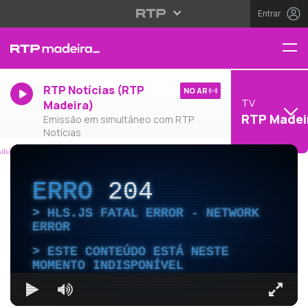
Entrar
RTP Notícias (RTP
NO AR
TV
Madeira)
RTP Madei
Emissão em simultâneo com RTP
Notícias
ERRO
204
HLS.JS FATAL ERROR - NETWORK
ERROR
ESTE CONTEÚDO ESTÁ NESTE
MOMENTO INDISPONÍVEL