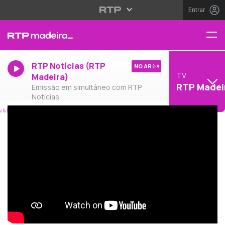
Entrar
RTP Notícias (RTP
NO AR
TV
Madeira)
RTP Madei
Emissão em simultâneo com RTP
Notícias