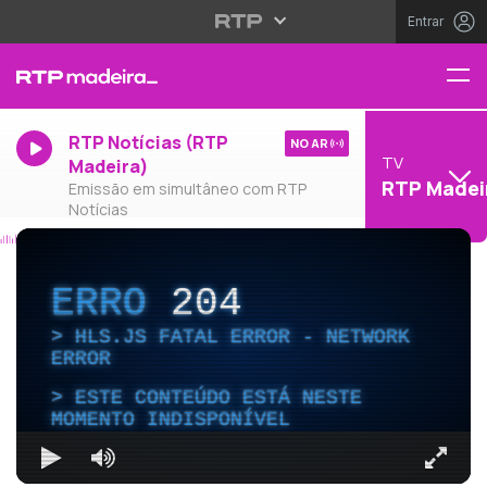
Entrar
RTP Notícias (RTP
NO AR
TV
Madeira)
RTP Madei
Emissão em simultâneo com RTP
Notícias
ERRO
204
HLS.JS FATAL ERROR - NETWORK
ERROR
ESTE CONTEÚDO ESTÁ NESTE
MOMENTO INDISPONÍVEL