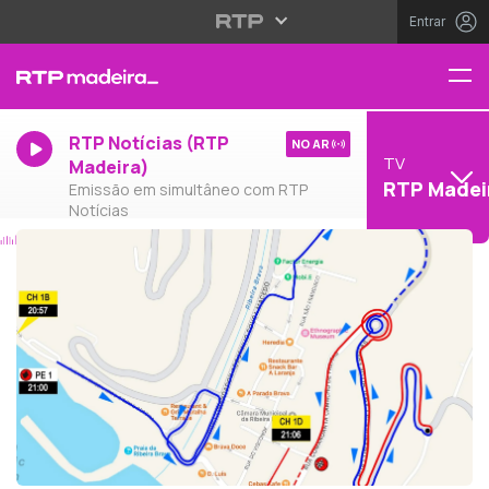
Entrar
RTP Notícias (RTP
NO AR
TV
Madeira)
RTP Madei
Emissão em simultâneo com RTP
Notícias