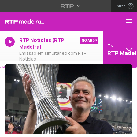
Entrar
RTP Notícias (RTP
NO AR
TV
Madeira)
RTP Madei
Emissão em simultâneo com RTP
Notícias