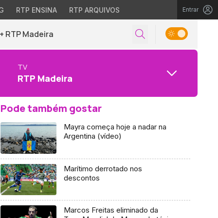
G
RTP ENSINA
RTP ARQUIVOS
Entrar
+ RTP Madeira
TV
RTP Madeira
Pode também gostar
Mayra começa hoje a nadar na
Argentina (vídeo)
Marítimo derrotado nos
descontos
Marcos Freitas eliminado da