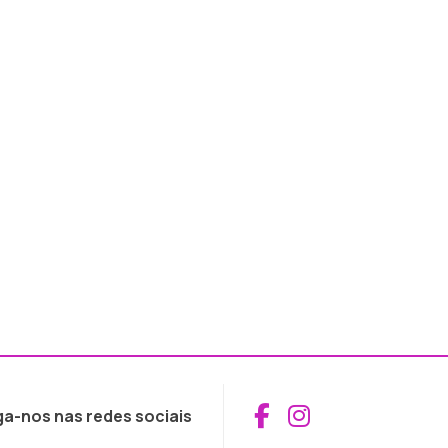
Aceder ao Fac
Aceder ao I
ga-nos nas redes sociais