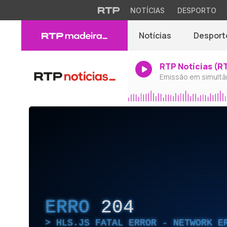
NOTÍCIAS
DESPORTO
Notícias
Desport
RTP Notícias (R
Emissão em simultâ
ERRO
204
HLS.JS FATAL ERROR - NETWORK E