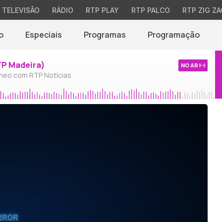
TELEVISÃO
RÁDIO
RTP PLAY
RTP PALCO
RTP ZIG ZA
o
Especiais
Programas
Programação
TP Madeira)
NO AR
neo com RTP Notícias
RROR