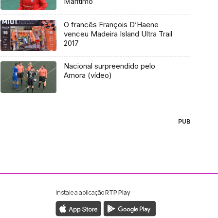
Marítimo
O francês François D’Haene
venceu Madeira Island Ultra Trail
2017
Nacional surpreendido pelo
Amora (vídeo)
PUB
Instale a aplicação
RTP Play
ebook da RTP Madeira
nstagram da RTP Madeira