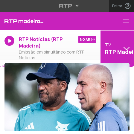
Entrar
RTP Notícias (RTP
NO AR
TV
Madeira)
RTP Madei
Emissão em simultâneo com RTP
Notícias