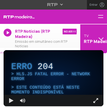
Entrar
RTP Notícias (RTP
NO AR
TV
Madeira)
RTP Madei
Emissão em simultâneo com RTP
Notícias
ERRO
204
HLS.JS FATAL ERROR - NETWORK
ERROR
ESTE CONTEÚDO ESTÁ NESTE
MOMENTO INDISPONÍVEL