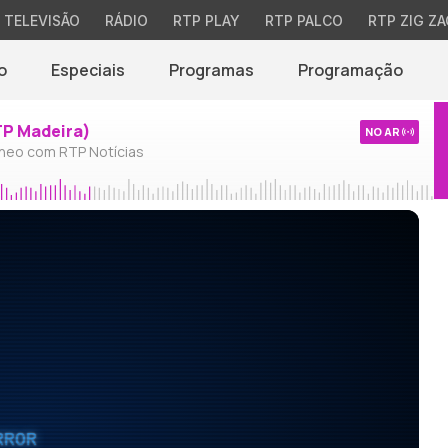
TELEVISÃO
RÁDIO
RTP PLAY
RTP PALCO
RTP ZIG ZA
o
Especiais
Programas
Programação
TP Madeira)
NO AR
neo com RTP Notícias
RROR