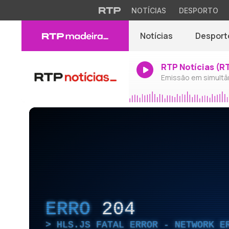
NOTÍCIAS
DESPORTO
Notícias
Desport
RTP Notícias (R
Emissão em simultâ
ERRO
204
HLS.JS FATAL ERROR - NETWORK E