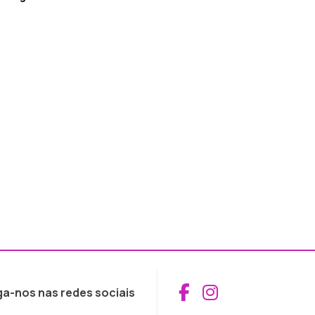
Aceder ao Fac
Aceder ao I
ga-nos nas redes sociais