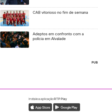
CAB vitorioso no fim de semana
Adeptos em confronto com a
polícia em Alvalade
PUB
Instale a aplicação
RTP Play
ebook da RTP Madeira
nstagram da RTP Madeira