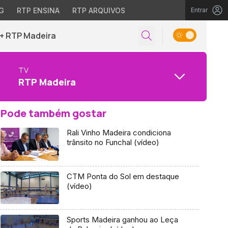
G
RTP ENSINA
RTP ARQUIVOS
Entrar
+ RTP Madeira
TV
RTP Madeira
Pode também gostar
Rali Vinho Madeira condiciona
trânsito no Funchal (vídeo)
CTM Ponta do Sol em destaque
(vídeo)
Sports Madeira ganhou ao Leça