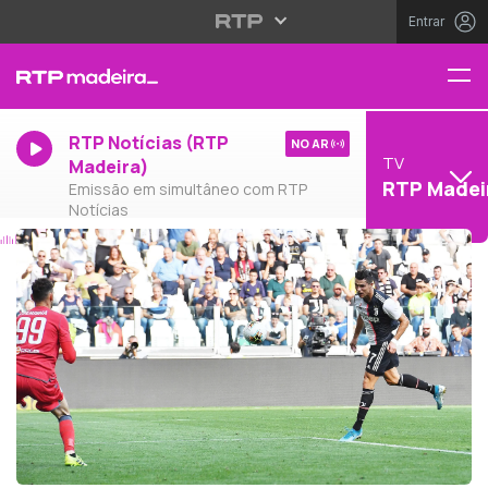
Entrar
RTP Notícias (RTP
NO AR
TV
Madeira)
RTP Madei
Emissão em simultâneo com RTP
Notícias