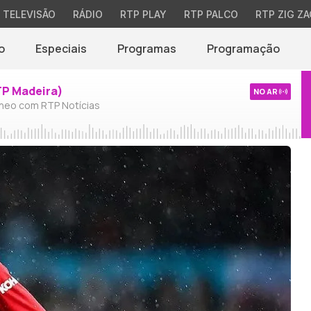
TELEVISÃO
RÁDIO
RTP PLAY
RTP PALCO
RTP ZIG ZA
o
Especiais
Programas
Programação
TP Madeira)
NO AR
neo com RTP Notícias