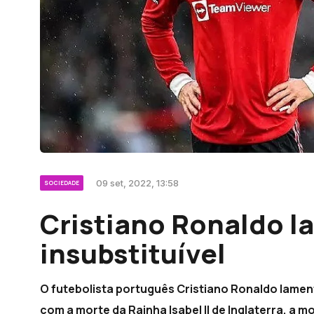
09 set, 2022, 13:58
SOCIEDADE
Cristiano Ronaldo l
insubstituível
O futebolista português Cristiano Ronaldo lament
com a morte da Rainha Isabel II de Inglaterra, a 