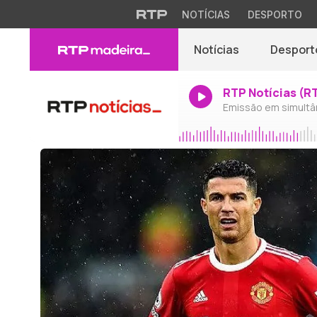
NOTÍCIAS
DESPORTO
Notícias
Desport
RTP Notícias (R
Emissão em simultâ