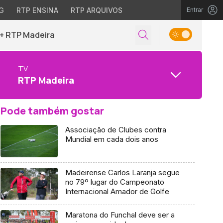
G
RTP ENSINA
RTP ARQUIVOS
Entrar
+ RTP Madeira
TV
RTP Madeira
Pode também gostar
Associação de Clubes contra
Mundial em cada dois anos
Madeirense Carlos Laranja segue
no 79º lugar do Campeonato
Internacional Amador de Golfe
Maratona do Funchal deve ser a