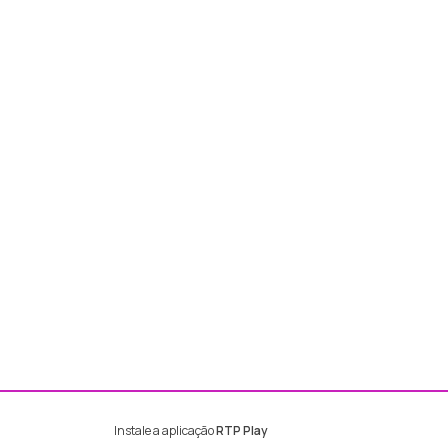
Instale a aplicação
RTP Play