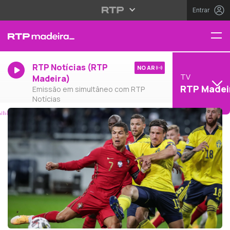
Entrar
RTP Notícias (RTP
NO AR
TV
Madeira)
RTP Madei
Emissão em simultâneo com RTP
Notícias