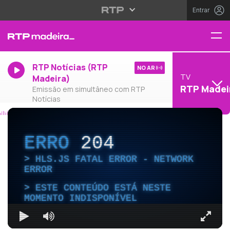
Entrar
RTP Notícias (RTP
NO AR
TV
Madeira)
RTP Madei
Emissão em simultâneo com RTP
Notícias
ERRO
204
HLS.JS FATAL ERROR - NETWORK
ERROR
ESTE CONTEÚDO ESTÁ NESTE
MOMENTO INDISPONÍVEL