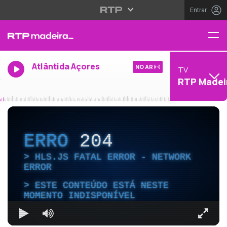
Entrar
Atlântida Açores
NO AR
TV
RTP Madei
ERRO
204
HLS.JS FATAL ERROR - NETWORK
ERROR
ESTE CONTEÚDO ESTÁ NESTE
MOMENTO INDISPONÍVEL