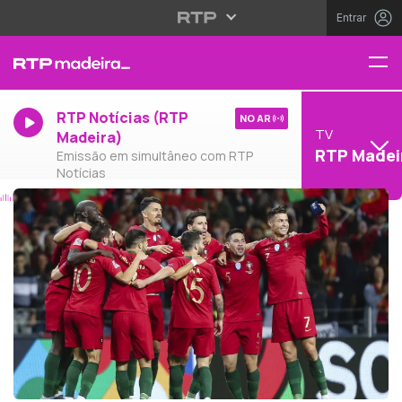
Entrar
RTP Notícias (RTP
NO AR
TV
Madeira)
RTP Madei
Emissão em simultâneo com RTP
Notícias