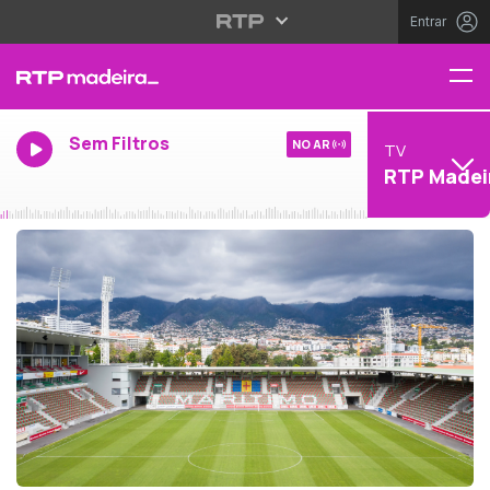
Entrar
Sem Filtros
NO AR
TV
RTP Madei