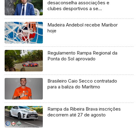
desaconselha associações e
clubes desportivos a se
deslocarem ao Continente para
participar em provas nacionais.
Madeira Andebol recebe Maribor
(Vídeo)
hoje
Regulamento Rampa Regional da
Ponta do Sol aprovado
Brasileiro Caio Secco contratado
para a baliza do Marítimo
Rampa da Ribeira Brava inscrições
decorrem até 27 de agosto