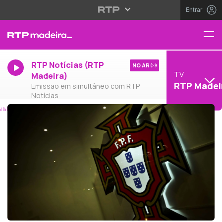
Entrar
RTP Notícias (RTP
NO AR
TV
Madeira)
RTP Madei
Emissão em simultâneo com RTP
Notícias