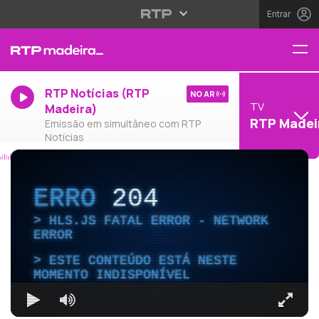
Entrar
RTP Notícias (RTP
NO AR
TV
Madeira)
RTP Madei
Emissão em simultâneo com RTP
Notícias
ERRO
204
HLS.JS FATAL ERROR - NETWORK
ERROR
ESTE CONTEÚDO ESTÁ NESTE
MOMENTO INDISPONÍVEL