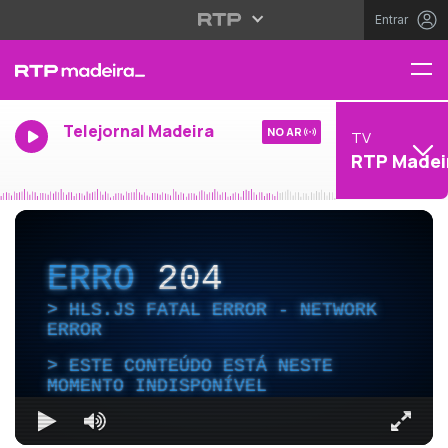
Entrar
Telejornal Madeira
NO AR
TV
RTP Madei
ERRO
204
HLS.JS FATAL ERROR - NETWORK
ERROR
ESTE CONTEÚDO ESTÁ NESTE
MOMENTO INDISPONÍVEL