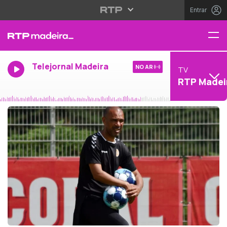
Entrar
Telejornal Madeira
NO AR
TV
RTP Madei