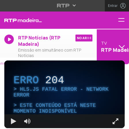
Entrar
RTP Notícias (RTP
NO AR
TV
Madeira)
RTP Madei
Emissão em simultâneo com RTP
Notícias
ERRO
204
HLS.JS FATAL ERROR - NETWORK
ERROR
ESTE CONTEÚDO ESTÁ NESTE
MOMENTO INDISPONÍVEL