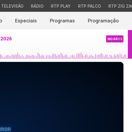
TELEVISÃO
RÁDIO
RTP PLAY
RTP PALCO
RTP ZIG ZA
o
Especiais
Programas
Programação
 2026
NO AR
RROR