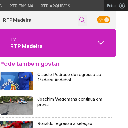
G
RTP ENSINA
RTP ARQUIVOS
Entrar
+ RTP Madeira
TV
RTP Madeira
Pode também gostar
Cláudio Pedroso de regresso ao
Madeira Andebol
Joachim Wagemans continua em
prova
Ronaldo regressa à seleção