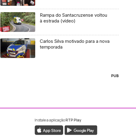
Rampa do Santacruzense voltou
à estrada (vídeo)
Carlos Silva motivado para a nova
temporada
PUB
Instale a aplicação
RTP Play
ebook da RTP Madeira
nstagram da RTP Madeira