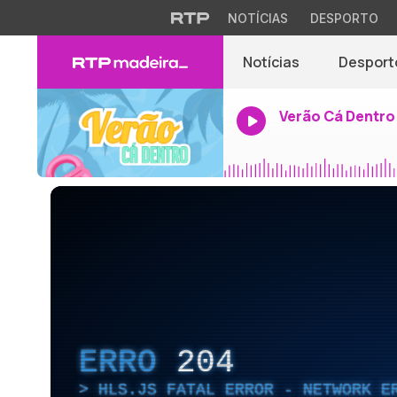
NOTÍCIAS
DESPORTO
Notícias
Desport
Verão Cá Dentro
ERRO
204
HLS.JS FATAL ERROR - NETWORK E