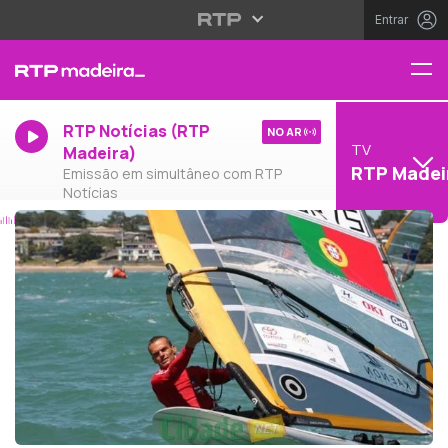
Entrar
RTP Notícias (RTP
NO AR
TV
Madeira)
RTP Madei
Emissão em simultâneo com RTP
Notícias