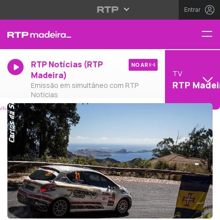
Entrar
RTP Notícias (RTP
NO AR
TV
Madeira)
RTP Madei
Emissão em simultâneo com RTP
Notícias