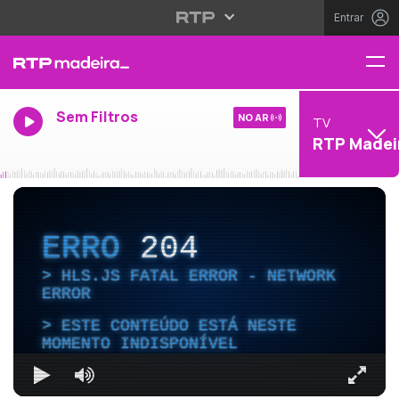
Entrar
Sem Filtros
NO AR
TV
RTP Madei
ERRO
204
HLS.JS FATAL ERROR - NETWORK
ERROR
ESTE CONTEÚDO ESTÁ NESTE
MOMENTO INDISPONÍVEL