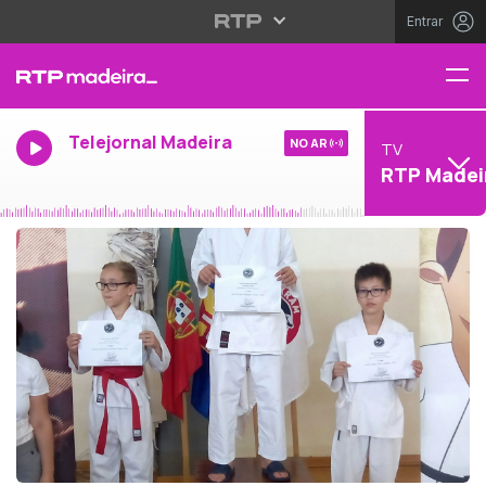
Entrar
Telejornal Madeira
NO AR
TV
RTP Madei