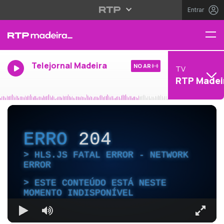
Entrar
Telejornal Madeira
NO AR
TV
RTP Madei
ERRO
204
HLS.JS FATAL ERROR - NETWORK
ERROR
ESTE CONTEÚDO ESTÁ NESTE
MOMENTO INDISPONÍVEL