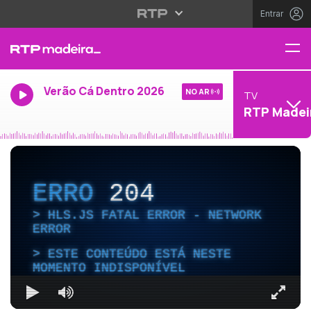
Entrar
Verão Cá Dentro 2026
NO AR
TV
RTP Madei
ERRO
204
HLS.JS FATAL ERROR - NETWORK
ERROR
ESTE CONTEÚDO ESTÁ NESTE
MOMENTO INDISPONÍVEL