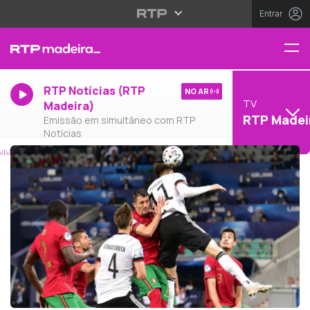
Entrar
RTP Notícias (RTP
NO AR
TV
Madeira)
RTP Madei
Emissão em simultâneo com RTP
Notícias