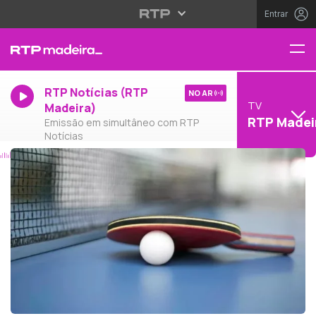
Entrar
RTP Notícias (RTP
NO AR
TV
Madeira)
RTP Madei
Emissão em simultâneo com RTP
Notícias