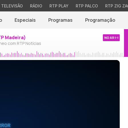
TELEVISÃO
RÁDIO
RTP PLAY
RTP PALCO
RTP ZIG ZA
o
Especiais
Programas
Programação
TP Madeira)
NO AR
neo com RTP Notícias
RROR