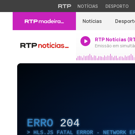
NOTÍCIAS
DESPORTO
Notícias
Desport
RTP Notícias (R
Emissão em simultâ
ERRO
204
HLS.JS FATAL ERROR - NETWORK E