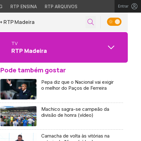
G
RTP ENSINA
RTP ARQUIVOS
Entrar
+ RTP Madeira
TV
RTP Madeira
Pode também gostar
Pepa diz que o Nacional vai exigir
o melhor do Paços de Ferreira
Machico sagra-se campeão da
divisão de honra (vídeo)
Camacha de volta às vitórias na