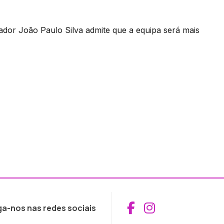
nador João Paulo Silva admite que a equipa será mais
Aceder ao Fac
Aceder ao I
ga-nos nas redes sociais