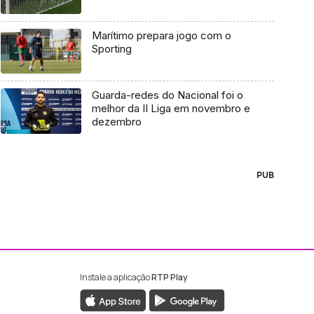
Marítimo prepara jogo com o
Sporting
Guarda-redes do Nacional foi o
melhor da II Liga em novembro e
dezembro
PUB
Instale a aplicação
RTP Play
ebook da RTP Madeira
nstagram da RTP Madeira